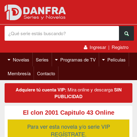
Ingresar
|
Registro
Novelas
Series
Programas de TV
Películas
Membresía
Contacto
Adquiere tú cuenta VIP:
Mira online y descarga
SIN
PUBLICIDAD
El clon 2001 Capitulo 43 Online
Para ver esta novela y/o serie VIP
REGÍSTRATE.