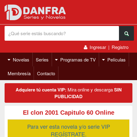
Ingresar
|
Registro
Novelas
Series
Programas de TV
Películas
Membresía
Contacto
Adquiere tú cuenta VIP:
Mira online y descarga
SIN
PUBLICIDAD
El clon 2001 Capitulo 60 Online
Para ver esta novela y/o serie VIP
REGÍSTRATE.