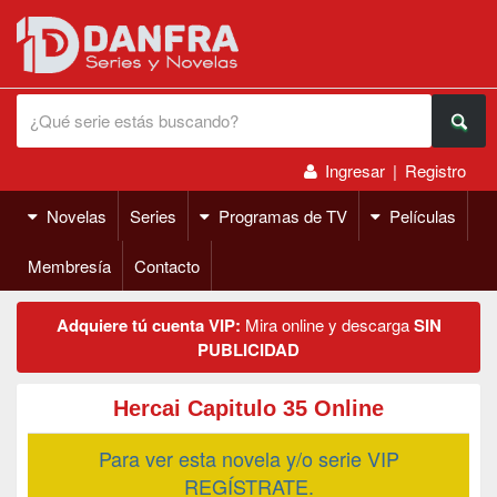
Ingresar
|
Registro
Novelas
Series
Programas de TV
Películas
Membresía
Contacto
Adquiere tú cuenta VIP:
Mira online y descarga
SIN
PUBLICIDAD
Hercai Capitulo 35 Online
Para ver esta novela y/o serie VIP
REGÍSTRATE.