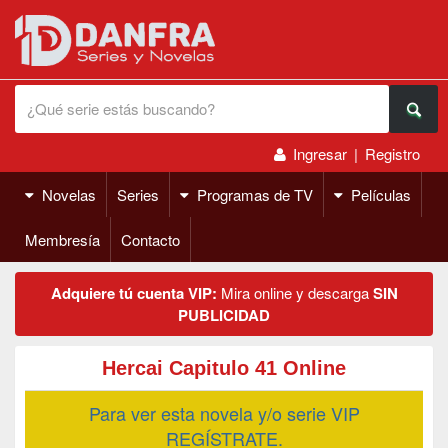
Ingresar
|
Registro
Novelas
Series
Programas de TV
Películas
Membresía
Contacto
Adquiere tú cuenta VIP:
Mira online y descarga
SIN
PUBLICIDAD
Hercai Capitulo 41 Online
Para ver esta novela y/o serie VIP
REGÍSTRATE.