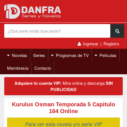
Ingresar
|
Registro
Novelas
Series
Programas de TV
Películas
Membresía
Contacto
Adquiere tú cuenta VIP:
Mira online y descarga
SIN
PUBLICIDAD
Kurulus Osman Temporada 5 Capitulo
164 Online
Para ver esta novela y/o serie VIP