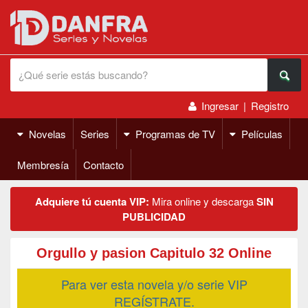
Ingresar
|
Registro
Novelas
Series
Programas de TV
Películas
Membresía
Contacto
Adquiere tú cuenta VIP:
Mira online y descarga
SIN
PUBLICIDAD
Orgullo y pasion Capitulo 32 Online
Para ver esta novela y/o serie VIP
REGÍSTRATE.